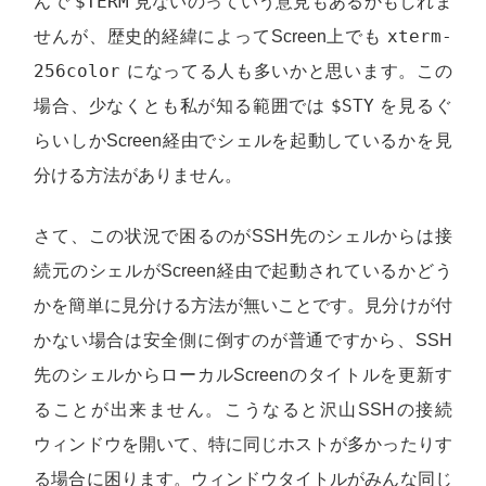
$TERM
んで
見ないのっていう意見もあるかもしれま
xterm-
せんが、歴史的経緯によってScreen上でも
256color
になってる人も多いかと思います。この
$STY
場合、少なくとも私が知る範囲では
を見るぐ
らいしかScreen経由でシェルを起動しているかを見
分ける方法がありません。
さて、この状況で困るのがSSH先のシェルからは接
続元のシェルがScreen経由で起動されているかどう
かを簡単に見分ける方法が無いことです。見分けが付
かない場合は安全側に倒すのが普通ですから、SSH
先のシェルからローカルScreenのタイトルを更新す
ることが出来ません。こうなると沢山SSHの接続
ウィンドウを開いて、特に同じホストが多かったりす
る場合に困ります。ウィンドウタイトルがみんな同じ