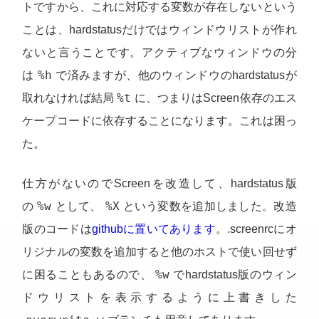
トですから、これに対応する変数が存在しないという
ことは、hardstatusだけではウィンドウリストが作れ
ないと言うことです。アクティブなウィンドウの分
%h
は
で済みますが、他のウィンドウのhardstatusが
%t
取れなければ結局
に、つまりはScreen依存のエス
ケープコードに依存することになります。これは困っ
た。
仕方がないのでScreenを改造して、hardstatus版
%w
%X
の
として、
という変数を追加しました。改造
版のコードは
githubに置いてあります
。.screenrcにオ
リジナルの変数を追加すると他のホストで使い回せず
%w
に困ることもあるので、
でhardstatus版のウィン
ドウリストを表示するように上書きした